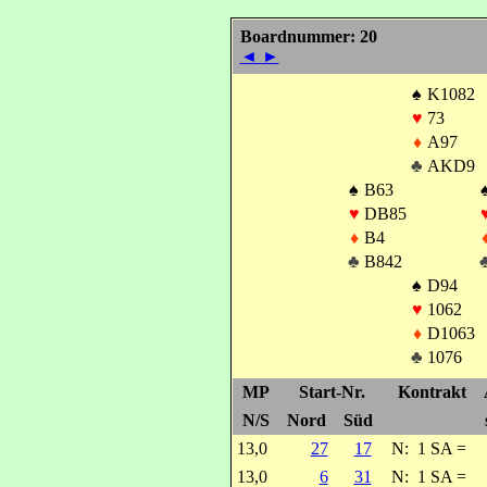
Boardnummer: 20
◄
►
♠
K1082
♥
73
♦
A97
♣
AKD9
♠
B63
♥
DB85
♦
B4
♣
B842
♠
D94
♥
1062
♦
D1063
♣
1076
MP
Start-Nr.
Kontrakt
N/S
Nord
Süd
13,0
27
17
N:
1 SA =
13,0
6
31
N:
1 SA =