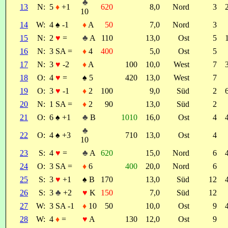
♣
13
N:
5
♦
+1
620
8,0
Nord
3
10
14
W:
4
♠
-1
♦
A
50
7,0
Nord
3
15
N:
2
♥
=
♣
A
110
13,0
Ost
5
16
N:
3 SA =
♦
4
400
5,0
Ost
5
17
N:
3
♥
-2
♦
A
100
10,0
West
7
18
O:
4
♥
=
♠
5
420
13,0
West
7
19
O:
3
♥
-1
♦
2
100
9,0
Süd
2
20
N:
1 SA =
♦
2
90
13,0
Süd
2
21
O:
6
♠
+1
♣
B
1010
16,0
Ost
4
♣
22
O:
4
♠
+3
710
13,0
Ost
4
10
23
S:
4
♥
=
♣
A
620
15,0
Nord
6
24
O:
3 SA =
♦
6
400
20,0
Nord
6
25
S:
3
♥
+1
♠
B
170
13,0
Süd
12
26
S:
3
♣
+2
♥
K
150
7,0
Süd
12
27
W:
3 SA -1
♦
10
50
10,0
Ost
9
28
W:
4
♦
=
♥
A
130
12,0
Ost
9