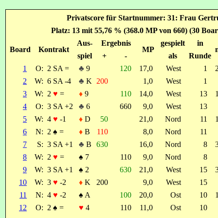
Privatscore für Startnummer: 31: Frau Gert
Platz: 13 mit 55,76 % (368.0 MP von 660) (30 Boar
Aus-
Ergebnis
gespielt
in
Board
Kontrakt
MP
spiel
+
-
als
Runde
1
O:
2 SA =
♣
9
120
17,0
West
1
2
W:
6 SA -4
♣
K
200
1,0
West
1
3
W:
2
♥
=
♦
9
110
14,0
West
13
4
O:
3 SA +2
♣
6
660
9,0
West
13
5
W:
4
♥
-1
♦
D
50
21,0
Nord
11
6
N:
2
♠
=
♦
B
110
8,0
Nord
11
7
S:
3 SA +1
♣
B
630
16,0
Nord
8
8
W:
2
♥
=
♠
7
110
9,0
Nord
8
9
W:
3 SA +1
♠
2
630
21,0
West
15
10
W:
3
♥
-2
♦
K
200
9,0
West
15
11
N:
4
♥
-2
♠
A
100
20,0
Ost
10
12
O:
2
♠
=
♥
4
110
11,0
Ost
10