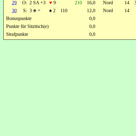
29
O:
2 SA +3
♥
9
210
16,0
Nord
14
30
S:
3
♣
=
♠
2
110
12,0
Nord
14
Bonuspunkte
0,0
Punkte für Sitztisch(e)
0,0
Strafpunkte
0,0