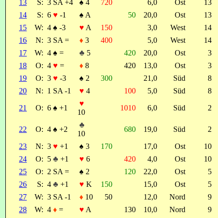
13
S:
3 SA +4
♠
4
720
6,0
Ost
13
14
S:
6
♥
-1
♠
A
50
20,0
Ost
13
15
W:
4
♠
-3
♥
A
150
3,0
West
14
16
N:
3 SA =
♦
3
400
5,0
West
14
17
W:
4
♠
=
♣
5
420
20,0
Ost
3
18
O:
4
♥
=
♦
8
420
13,0
Ost
3
19
O:
3
♥
-3
♠
2
300
21,0
Süd
8
20
N:
1 SA -1
♥
4
100
5,0
Süd
8
♥
21
O:
6
♠
+1
1010
6,0
Süd
2
10
♣
22
O:
4
♠
+2
680
19,0
Süd
2
10
23
N:
3
♥
+1
♠
3
170
17,0
Ost
10
24
O:
5
♣
+1
♥
6
420
4,0
Ost
10
25
O:
2 SA =
♠
2
120
22,0
Ost
5
26
S:
4
♣
+1
♥
K
150
15,0
Ost
5
27
W:
3 SA -1
♦
10
50
12,0
Nord
9
28
W:
4
♦
=
♥
A
130
10,0
Nord
9