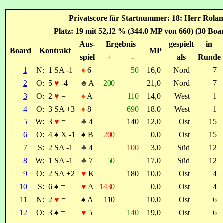
Privatscore für Startnummer: 18: Herr Rol
Platz: 19 mit 52,12 % (344.0 MP von 660) (30 Boa
Aus-
Ergebnis
gespielt
in
Board
Kontrakt
MP
spiel
+
-
als
Runde
1
N:
1 SA -1
♦
6
50
16,0
Nord
7
2
O:
5
♥
-4
♣
A
200
21,0
Nord
7
3
O:
2
♥
=
♦
A
110
14,0
West
1
4
O:
3 SA +3
♦
8
690
18,0
West
1
5
W:
3
♥
=
♣
4
140
12,0
Ost
15
6
O:
4
♠
X -1
♠
B
200
0,0
Ost
15
7
S:
2 SA -1
♣
4
100
3,0
Süd
12
8
W:
1 SA -1
♣
7
50
17,0
Süd
12
9
O:
2 SA +2
♥
K
180
10,0
Ost
4
10
S:
6
♠
=
♥
A
1430
0,0
Ost
4
11
N:
2
♥
=
♠
A
110
10,0
Ost
6
12
O:
3
♠
=
♥
5
140
19,0
Ost
6