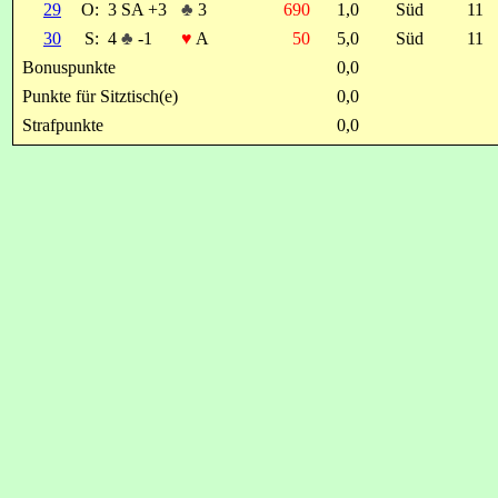
29
O:
3 SA +3
♣
3
690
1,0
Süd
11
30
S:
4
♣
-1
♥
A
50
5,0
Süd
11
Bonuspunkte
0,0
Punkte für Sitztisch(e)
0,0
Strafpunkte
0,0