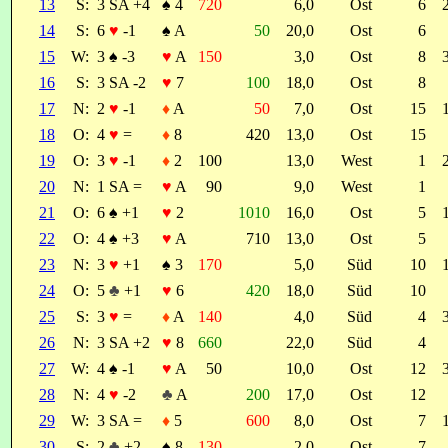
13
S:
3 SA +4
♠
4
720
6,0
Ost
6
14
S:
6
♥
-1
♠
A
50
20,0
Ost
6
15
W:
3
♠
-3
♥
A
150
3,0
Ost
8
16
S:
3 SA -2
♥
7
100
18,0
Ost
8
17
N:
2
♥
-1
♦
A
50
7,0
Ost
15
18
O:
4
♥
=
♦
8
420
13,0
Ost
15
19
O:
3
♥
-1
♦
2
100
13,0
West
1
20
N:
1 SA =
♥
A
90
9,0
West
1
21
O:
6
♠
+1
♥
2
1010
16,0
Ost
5
22
O:
4
♠
+3
♥
A
710
13,0
Ost
5
23
N:
3
♥
+1
♠
3
170
5,0
Süd
10
24
O:
5
♣
+1
♥
6
420
18,0
Süd
10
25
S:
3
♥
=
♦
A
140
4,0
Süd
4
26
N:
3 SA +2
♥
8
660
22,0
Süd
4
27
W:
4
♠
-1
♥
A
50
10,0
Ost
12
28
N:
4
♥
-2
♣
A
200
17,0
Ost
12
29
W:
3 SA =
♦
5
600
8,0
Ost
7
30
S:
2
♣
+2
♠
8
130
2,0
Ost
7