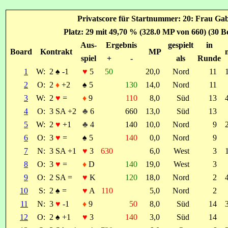
Privatscore für Startnummer: 20: Frau Ga
Platz: 29 mit 49,70 % (328.0 MP von 660) (30 B
Aus-
Ergebnis
gespielt
in
Board
Kontrakt
MP
spiel
+
-
als
Runde
1
W:
2
♠
-1
♥
5
50
20,0
Nord
11
2
O:
2
♦
+2
♠
5
130
14,0
Nord
11
3
W:
2
♥
=
♦
9
110
8,0
Süd
13
4
O:
3 SA +2
♣
6
660
13,0
Süd
13
5
W:
2
♥
+1
♣
4
140
10,0
Nord
9
6
O:
3
♥
=
♠
5
140
0,0
Nord
9
7
N:
3 SA +1
♥
3
630
6,0
West
3
8
O:
3
♥
=
♦
D
140
19,0
West
3
9
O:
2 SA =
♥
K
120
18,0
Nord
2
10
S:
2
♠
=
♥
A
110
5,0
Nord
2
11
N:
3
♥
-1
♦
9
50
8,0
Süd
14
12
O:
2
♠
+1
♥
3
140
3,0
Süd
14