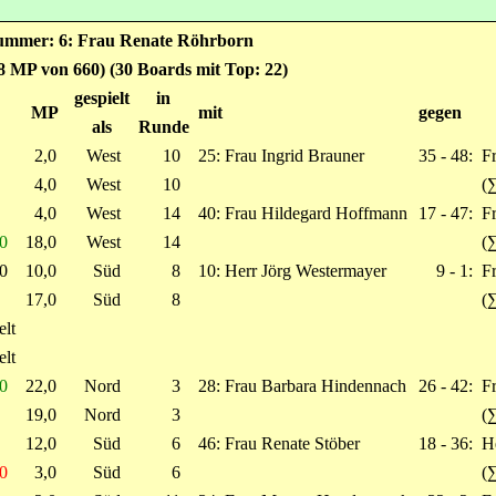
tnummer: 6: Frau Renate Röhrborn
.8 MP von 660) (30 Boards mit Top: 22)
gespielt
in
MP
mit
gegen
als
Runde
2,0
West
10
25: Frau Ingrid Brauner
35 - 48:
F
4,0
West
10
(
4,0
West
14
40: Frau Hildegard Hoffmann
17 - 47:
Fr
90
18,0
West
14
(
40
10,0
Süd
8
10: Herr Jörg Westermayer
9 - 1:
F
17,0
Süd
8
(
elt
elt
50
22,0
Nord
3
28: Frau Barbara Hindennach
26 - 42:
Fr
19,0
Nord
3
(
12,0
Süd
6
46: Frau Renate Stöber
18 - 36:
H
40
3,0
Süd
6
(