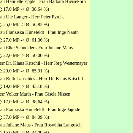
au Henriette Epple - Frau Barbara Hiersekorn
∑: 17,0 MP -> Ø: 38,64 %)
au Ute Langer - Herr Peter Pyrcik
∑: 25,0 MP -> Ø: 56,82 %)
au Franziska Hünefeldt - Frau Inge Nauth
∑: 27,0 MP -> Ø: 61,36 %)
au Elke Schneider - Frau Juliane Maus
∑: 22,0 MP -> Ø: 50,00 %)
rr Dr. Klaus Krtschil - Herr Jörg Westermayer
∑: 29,0 MP -> Ø: 65,91 %)
au Ruth Lapschies - Herr Dr. Klaus Krtschil
∑: 19,0 MP -> Ø: 43,18 %)
rr Volker Marth - Frau Gisela Nissen
∑: 17,0 MP -> Ø: 38,64 %)
au Franziska Hünefeldt - Frau Inge Jagode
∑: 37,0 MP -> Ø: 84,09 %)
rau Juliane Maus - Frau Roswitha Langosch
∑: 15,0 MP -> Ø: 34,09 %)