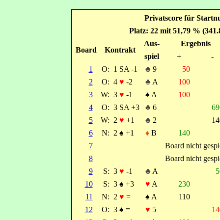
Privatscore für Star
Platz: 22 mit 51,79 % (341
Aus-
Ergebnis
Board
Kontrakt
spiel
+
-
1
O:
1 SA -1
♣
9
50
2
O:
4
♥
-2
♣
A
100
3
W:
3
♥
-1
♠
A
100
4
O:
3 SA +3
♣
6
6
5
W:
2
♥
+1
♣
2
1
6
N:
2
♠
+1
♦
B
140
7
Board nicht gespi
8
Board nicht gespi
9
S:
3
♥
-1
♣
A
10
S:
3
♠
+3
♥
A
230
11
N:
2
♥
=
♠
A
110
12
O:
3
♠
=
♥
5
1