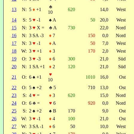
♣
13
N:
5
♦
+1
620
14,0
West
10
14
S:
5
♥
-1
♠
A
50
20,0
West
15
N:
3
♥
X =
♣
A
730
22,0
Nord
16
N:
3 SA -3
♦
7
150
0,0
Nord
17
N:
3
♥
-1
♦
A
50
7,0
West
18
W:
3
♥
+1
♦
3
170
2,0
West
19
O:
3
♥
-3
♦
6
300
21,0
Süd
20
N:
1 SA +1
♦
2
120
21,0
Süd
♥
21
O:
6
♠
+1
1010
16,0
Ost
10
22
O:
5
♠
+2
♣
5
710
13,0
Ost
23
S:
4
♥
=
♦
3
620
15,0
Nord
24
O:
6
♣
=
♥
6
920
0,0
Nord
25
S:
2
♠
+2
♠
B
170
9,0
Ost
26
W:
3
♥
-1
♦
4
100
21,0
Ost
27
W:
3 SA -1
♦
6
50
10,0
West