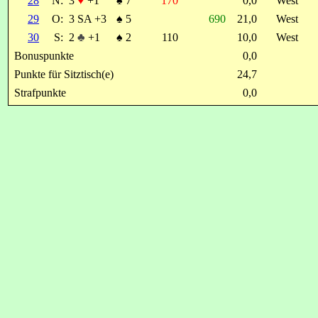
28
N:
3
♥
+1
♠
7
170
0,0
West
29
O:
3 SA +3
♠
5
690
21,0
West
30
S:
2
♣
+1
♠
2
110
10,0
West
Bonuspunkte
0,0
Punkte für Sitztisch(e)
24,7
Strafpunkte
0,0