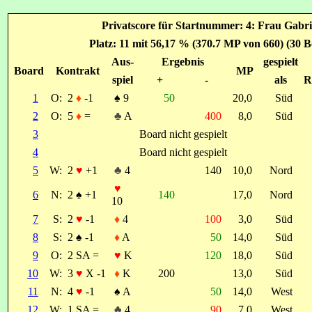
Privatscore für Startnummer: 4: Frau Gabr
Platz: 11 mit 56,17 % (370.7 MP von 660) (30 B
Aus-
Ergebnis
gespielt
Board
Kontrakt
MP
spiel
+
-
als
R
1
O:
2
♦
-1
♠
9
50
20,0
Süd
2
O:
5
♦
=
♣
A
400
8,0
Süd
3
Board nicht gespielt
4
Board nicht gespielt
5
W:
2
♥
+1
♣
4
140
10,0
Nord
♥
6
N:
2
♠
+1
140
17,0
Nord
10
7
S:
2
♥
-1
♦
4
100
3,0
Süd
8
S:
2
♠
-1
♦
A
50
14,0
Süd
9
O:
2 SA =
♥
K
120
18,0
Süd
10
W:
3
♥
X -1
♦
K
200
13,0
Süd
11
N:
4
♥
-1
♠
A
50
14,0
West
12
W:
1 SA =
♣
4
90
7,0
West