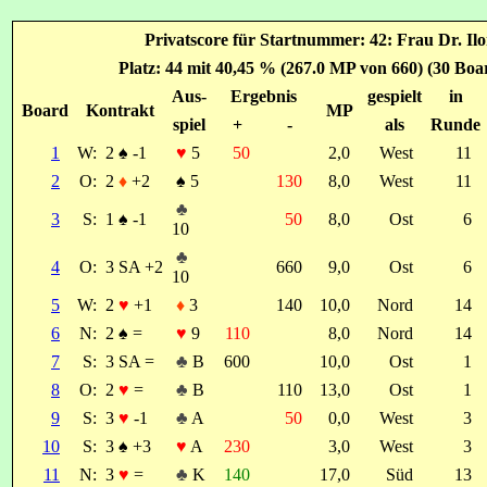
Privatscore für Startnummer: 42: Frau Dr. Ilo
Platz: 44 mit 40,45 % (267.0 MP von 660) (30 Boa
Aus-
Ergebnis
gespielt
in
Board
Kontrakt
MP
spiel
+
-
als
Runde
1
W:
2
♠
-1
♥
5
50
2,0
West
11
2
O:
2
♦
+2
♠
5
130
8,0
West
11
♣
3
S:
1
♠
-1
50
8,0
Ost
6
10
♣
4
O:
3 SA +2
660
9,0
Ost
6
10
5
W:
2
♥
+1
♦
3
140
10,0
Nord
14
6
N:
2
♠
=
♥
9
110
8,0
Nord
14
7
S:
3 SA =
♣
B
600
10,0
Ost
1
8
O:
2
♥
=
♣
B
110
13,0
Ost
1
9
S:
3
♥
-1
♣
A
50
0,0
West
3
10
S:
3
♠
+3
♥
A
230
3,0
West
3
11
N:
3
♥
=
♣
K
140
17,0
Süd
13