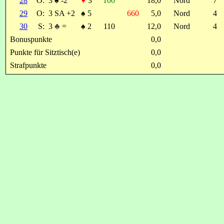
28
O:
3
♠
-2
♥
3
100
18,0
Nord
7
29
O:
3 SA +2
♠
5
660
5,0
Nord
4
30
S:
3
♣
=
♠
2
110
12,0
Nord
4
Bonuspunkte
0,0
Punkte für Sitztisch(e)
0,0
Strafpunkte
0,0