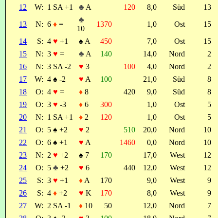
12
W:
1 SA +1
♣
A
120
8,0
Süd
13
♣
13
N:
6
♦
=
1370
1,0
Ost
15
10
14
S:
4
♥
+1
♠
A
450
7,0
Ost
15
15
N:
3
♥
=
♣
A
140
14,0
Nord
2
16
N:
3 SA -2
♥
3
100
4,0
Nord
2
17
W:
4
♠
-2
♥
A
100
21,0
Süd
8
18
O:
4
♥
=
♦
8
420
9,0
Süd
8
19
O:
3
♥
-3
♦
6
300
1,0
Ost
5
20
N:
1 SA +1
♦
2
120
1,0
Ost
5
21
O:
5
♠
+2
♥
2
510
20,0
Nord
10
22
O:
6
♠
+1
♥
A
1460
0,0
Nord
10
23
N:
2
♥
+2
♠
7
170
17,0
West
12
24
O:
5
♣
+2
♥
6
440
12,0
West
12
25
S:
3
♥
+1
♦
A
170
9,0
West
9
26
S:
4
♦
+2
♥
K
170
8,0
West
9
27
W:
2 SA -1
♦
10
50
12,0
Nord
7