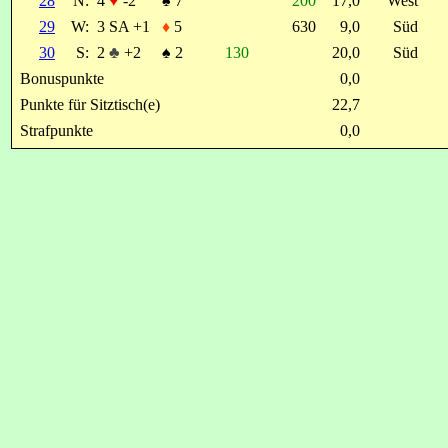
28
N:
4
♥
-2
♠
7
200
17,0
West
29
W:
3 SA +1
♦
5
630
9,0
Süd
30
S:
2
♣
+2
♠
2
130
20,0
Süd
Bonuspunkte
0,0
Punkte für Sitztisch(e)
22,7
Strafpunkte
0,0