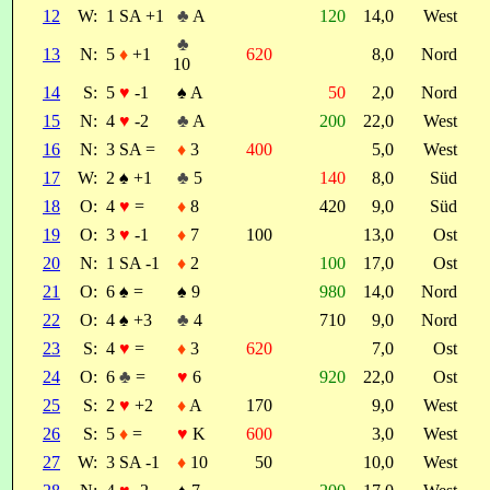
12
W:
1 SA +1
♣
A
120
14,0
West
♣
13
N:
5
♦
+1
620
8,0
Nord
10
14
S:
5
♥
-1
♠
A
50
2,0
Nord
15
N:
4
♥
-2
♣
A
200
22,0
West
16
N:
3 SA =
♦
3
400
5,0
West
17
W:
2
♠
+1
♣
5
140
8,0
Süd
18
O:
4
♥
=
♦
8
420
9,0
Süd
19
O:
3
♥
-1
♦
7
100
13,0
Ost
20
N:
1 SA -1
♦
2
100
17,0
Ost
21
O:
6
♠
=
♠
9
980
14,0
Nord
22
O:
4
♠
+3
♣
4
710
9,0
Nord
23
S:
4
♥
=
♦
3
620
7,0
Ost
24
O:
6
♣
=
♥
6
920
22,0
Ost
25
S:
2
♥
+2
♦
A
170
9,0
West
26
S:
5
♦
=
♥
K
600
3,0
West
27
W:
3 SA -1
♦
10
50
10,0
West