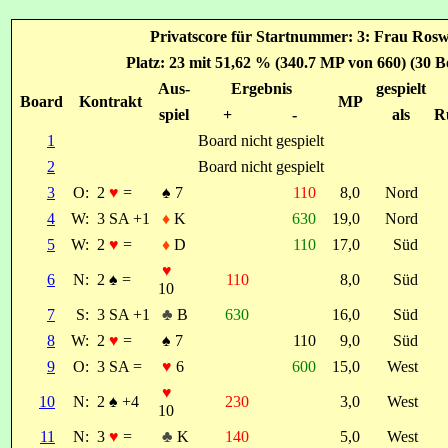
Privatscore für Startnummer: 3: Frau Ros
Platz: 23 mit 51,62 % (340.7 MP von 660) (30 B
Aus-
Ergebnis
gespielt
Board
Kontrakt
MP
spiel
+
-
als
R
1
Board nicht gespielt
2
Board nicht gespielt
3
O:
2
♥
=
♠
7
110
8,0
Nord
4
W:
3 SA +1
♦
K
630
19,0
Nord
5
W:
2
♥
=
♦
D
110
17,0
Süd
♥
6
N:
2
♠
=
110
8,0
Süd
10
7
S:
3 SA +1
♣
B
630
16,0
Süd
8
W:
2
♥
=
♠
7
110
9,0
Süd
9
O:
3 SA =
♥
6
600
15,0
West
♥
10
N:
2
♠
+4
230
3,0
West
10
11
N:
3
♥
=
♣
K
140
5,0
West