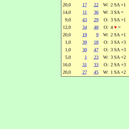
20,0
17
22
W:
2 SA +1
14,0
11
36
W:
3 SA =
9,0
43
29
O:
3 SA +1
12,0
34
48
O:
4
♥
=
20,0
19
9
W:
2 SA +1
1,0
39
18
O:
3 SA +3
1,0
30
47
O:
3 SA +3
5,0
1
23
W:
3 SA +2
16,0
31
33
O:
2 SA +3
20,0
27
45
W:
1 SA +2