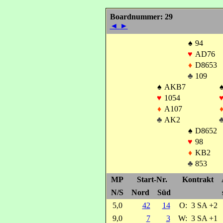
Boardnummer: 29
◄
►
♠
94
♥
AD76
♦
D8653
♣
109
♠
AKB7
♥
1054
♦
A107
♣
AK2
♠
D8652
♥
98
♦
KB2
♣
853
MP
Start-Nr.
Kontrakt
N/S
Nord
Süd
5,0
42
14
O:
3 SA +2
9,0
7
3
W:
3 SA +1