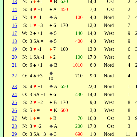
13
N:
5
♦
+1
♥
B
620
14,0
Ost
2
14
S:
4
♥
+1
♠
A
450
7,0
Ost
2
15
N:
4
♥
-1
♣
A
100
4,0
Nord
7
16
S:
1
♥
+3
♠
6
170
12,0
Nord
7
17
W:
2
♠
+1
♣
5
140
14,0
West
9
18
O:
3 SA =
♣
5
400
4,0
West
9
19
O:
3
♥
-1
♦
7
100
13,0
West
6
20
N:
1 SA -1
♦
2
100
17,0
West
6
21
O:
6
♠
+1
♣
B
1010
6,0
Nord
4
♣
22
O:
4
♠
+3
710
9,0
Nord
4
10
23
S:
4
♥
+1
♣
A
650
22,0
Nord
1
24
O:
3 SA +1
♠
6
430
14,0
Nord
1
25
S:
2
♥
+2
♠
B
170
9,0
West
8
26
S:
5
♦
=
♥
K
600
3,0
West
8
27
W:
1
♦
=
♦
B
70
16,0
Ost
3
28
N:
3
♥
-2
♣
A
200
17,0
Ost
3
29
O:
3 SA +3
♣
3
690
1,0
Nord
11