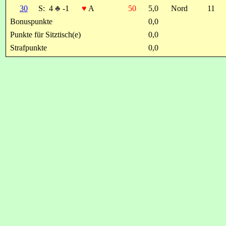
30
S:
4
♣
-1
♥
A
50
5,0
Nord
11
Bonuspunkte
0,0
Punkte für Sitztisch(e)
0,0
Strafpunkte
0,0