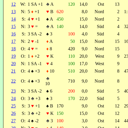
12
W:
1 SA +1
♣
A
120
14,0
Ost
13
13
N:
5
♦
+1
♥
B
620
8,0
Nord
2
1:
14
S:
4
♥
+1
♠
A
450
15,0
Nord
2
15
N:
3
♥
=
♣
A
140
14,0
Süd
4
32
16
S:
3 SA -2
♠
3
100
4,0
Süd
4
17
N:
2
♥
-1
♦
A
50
15,0
Nord
15
16
18
O:
4
♥
=
♦
8
420
9,0
Nord
15
19
O:
1
♦
+2
♥
K
110
20,0
West
9
23
20
N:
1 SA -1
♥
4
100
17,0
West
9
21
O:
4
♠
+3
♦
10
510
20,0
Nord
8
47
♣
22
O:
4
♠
+3
710
9,0
Nord
8
10
23
N:
3 SA -2
♠
6
200
0,0
Süd
5
40
24
O:
3
♣
+3
♠
3
170
22,0
Süd
5
25
S:
3
♥
+1
♠
B
170
9,0
Ost
12
29
26
S:
3
♣
+2
♥
K
150
15,0
Ost
12
27
O:
4
♠
-2
♣
3
100
3,0
Ost
14
44