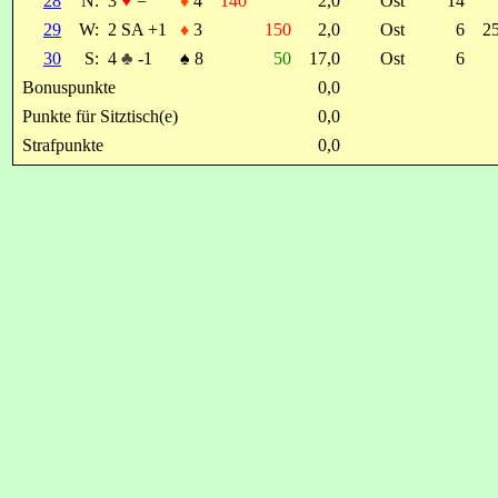
28
N:
3
♥
=
♦
4
140
2,0
Ost
14
29
W:
2 SA +1
♦
3
150
2,0
Ost
6
25
30
S:
4
♣
-1
♠
8
50
17,0
Ost
6
Bonuspunkte
0,0
Punkte für Sitztisch(e)
0,0
Strafpunkte
0,0