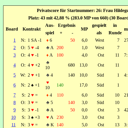
Privatscore für Startnummer: 26: Frau Hilde
Platz: 43 mit 42,88 % (283.0 MP von 660) (30 Board
Aus-
Ergebnis
gespielt
in
Board
Kontrakt
MP
m
spiel
+
-
als
Runde
1
N:
1 SA -1
♦
6
50
6,0
West
7
27
2
O:
5
♥
-4
♣
A
200
1,0
West
7
3
O:
4
♥
-1
♦
A
100
4,0
Ost
11
7:
♣
4
O:
4
♥
+2
680
13,0
Ost
11
10
5
W:
2
♥
+1
♣
4
140
10,0
Süd
1
4:
♥
6
N:
2
♠
+1
140
17,0
Süd
1
10
7
S:
2
♥
=
♦
4
110
6,0
Süd
10
21
8
O:
3
♥
=
♣
5
140
3,0
Süd
10
9
S:
3
♥
-1
♣
A
50
0,0
Ost
3
42
10
S:
3
♠
+3
♥
A
230
3,0
Ost
3
11
N:
3
♥
=
♣
K
140
5,0
Ost
13
3: